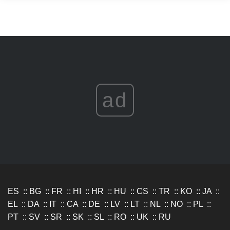
ad
ES
::
BG
::
FR
::
HI
::
HR
::
HU
::
CS
::
TR
::
KO
::
JA
::
EL
::
DA
::
IT
::
CA
::
DE
::
LV
::
LT
::
NL
::
NO
::
PL
::
PT
::
SV
::
SR
::
SK
::
SL
::
RO
::
UK
::
RU