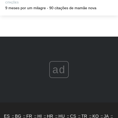
CITAÇÕES
9 meses por um milagre - 90 citações de mamãe nova
ad
ES
::
BG
::
FR
::
HI
::
HR
::
HU
::
CS
::
TR
::
KO
::
JA
::